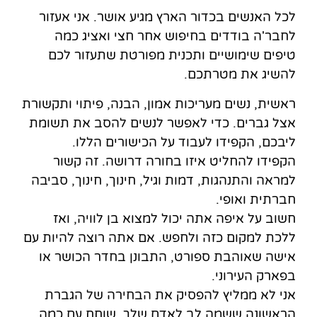
לכל האנשים בכדור הארץ מגיע אושר. אני אעזור
לחבר'ה בודדים בחיפוש אחר חצי ואציג כמה
טיפים שימושיים ותכנית מפורטת שתעזור לכם
להשיג את מטרתכם.
ראשית, נשים מעריכות אמון, הבנה, פיתוי ותקשורת
אצל גברים. כדי לאפשר לנשים להסב את תשומת
ליבכם, הקפידו לעבוד על הכישורים הללו.
הקפידו להחליט איזו בחורה דרושה. זה קשור
למראה והתנהגות, דמות וגיל, חינוך, חינוך, סביבה
חברתית ואופי.
חשוב על איפה אתה יכול למצוא בן לוויה, ואז
ללכת למקום כזה ולחפש. אם אתה רוצה להיות עם
אישה שאוהבת ספורט, התבונן בחדר הכושר או
בפארק העירוני.
אני לא ממליץ להפסיק את הבחירה של הגברת
הראשונה ששמה לב לאדם שלך. שוחח עם כמה