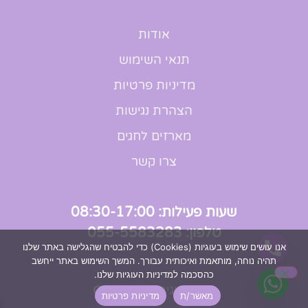
אודות
תנאי השימוש
מדיניות פרטיות
הצהרת נגישות
מארזים לחגים
צרו קשר
שעות פעילות: 08:30-17:00
טלפון: 055-5583283
אנו עושים שימוש בעוגיות (Cookies) כדי להבטיח שהגלישה באתר שלנו
תהיה נוחה, מותאמת ואיכותית עבורך. המשך השימוש באתר ייחשב
כהסכמה למדיניות העוגיות שלנו.
שיווק דיגיטלי -
Go Top
מאשר/ת
מדיניות פרטיות