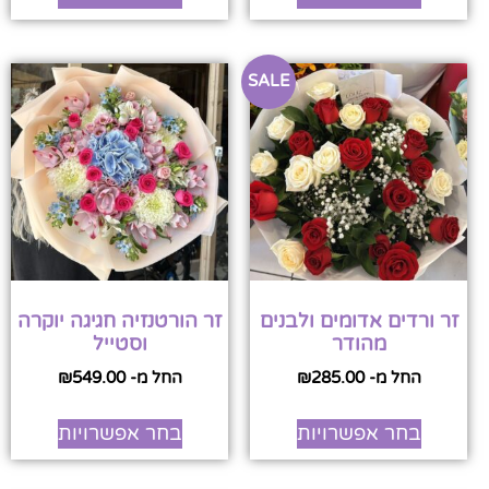
SALE
זר ורדים אדומים ולבנים
זר הורטנזיה חגיגה יוקרה
מהודר
וסטייל
החל מ-
285.00
₪
החל מ-
549.00
₪
בחר אפשרויות
בחר אפשרויות