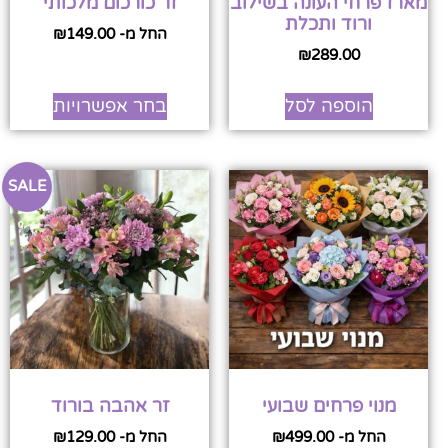
מארז פרחי העונה בשילוב
זר כורכום מלכותי
ורוד ותכלת
החל מ-
149.00
₪
₪
289.00
הוספה לסל
בחר אפשרויות
SALE
מנוי פרחים שבועי
זר אהבה בורוד
החל מ-
499.00
₪
החל מ-
129.00
₪