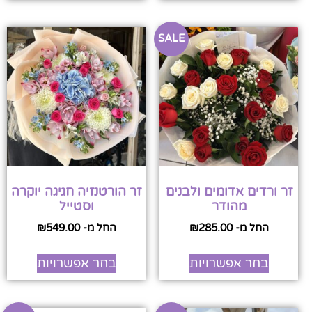
SALE
זר ורדים אדומים ולבנים
זר הורטנזיה חגיגה יוקרה
מהודר
וסטייל
החל מ-
285.00
₪
החל מ-
549.00
₪
בחר אפשרויות
בחר אפשרויות