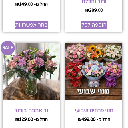
ורוד ותכלת
החל מ-
149.00
₪
₪
289.00
הוספה לסל
בחר אפשרויות
SALE
מנוי פרחים שבועי
זר אהבה בורוד
החל מ-
499.00
₪
החל מ-
129.00
₪