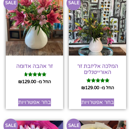
SALE
SALE
המלכה אליזבת זר
זר אהבה אדומה
האורייטנלים
דורג
החל מ-
129.00
₪
4.50
דורג
החל מ-
129.00
₪
מתוך 5
5.00
מתוך 5
בחר אפשרויות
בחר אפשרויות
SALE
SALE