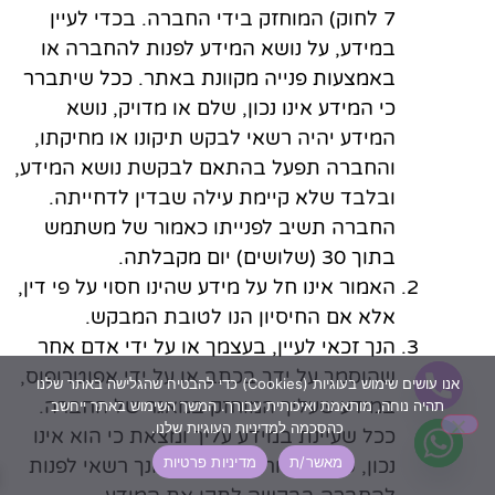
7 לחוק) המוחזק בידי החברה. בכדי לעיין
במידע, על נושא המידע לפנות להחברה או
באמצעות פנייה מקוונת באתר. ככל שיתברר
כי המידע אינו נכון, שלם או מדויק, נושא
המידע יהיה רשאי לבקש תיקונו או מחיקתו,
והחברה תפעל בהתאם לבקשת נושא המידע,
ובלבד שלא קיימת עילה שבדין לדחייתה.
החברה תשיב לפנייתו כאמור של משתמש
בתוך 30 (שלושים) יום מקבלתה.
האמור אינו חל על מידע שהינו חסוי על פי דין,
אלא אם החיסיון הנו לטובת המבקש.
הנך זכאי לעיין, בעצמך או על ידי אדם אחר
שהוסמך על ידך בכתב או על ידי אפוטרופוס,
אנו עושים שימוש בעוגיות (Cookies) כדי להבטיח שהגלישה באתר שלנו
במידע שעליך המוחזק במאגר של החברה.
תהיה נוחה, מותאמת ואיכותית עבורך. המשך השימוש באתר ייחשב
כהסכמה למדיניות העוגיות שלנו.
ככל שעיינת במידע עליך ומצאת כי הוא אינו
מאשר/ת
מדיניות פרטיות
נכון, שלם, ברור או מעודכן, הנך רשאי לפנות