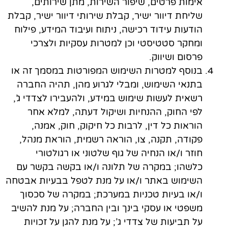
אימות פרטים, שיפור השירות, מתן שירותים,
שליחת דיוור ישיר, קבלת שירותי דיוור ישיר, קבלת
הודעות עידוד רכישה, ניתוח ועיבוד המידע, פילוח
ומחקר סטטיסטי וכן למטרות עסקיות ולצרכי
פרסום ושיווק.
בנוסף למטרות השימוש המפורטות במסמך זה או
בתנאי השימוש, ומבלי לגרוע מהן, תהיה החברה
רשאית לעשות שימוש במידע, ולהעבירו לצדדי ג’,
לפי החוק, ההנחיות ושיקול דעתה, למלא אחר
הוראות כל דין, לרבות כל חיקוק, חוק, אמנה,
פקודה, תקנה, צו, הוראה רשמית, הוראת מנהל,
חוזר ו/או הנחיה של גוף שלטוני או רגולטורי
כלשהו; במקרה של תלונה ו/או בקשה בקשר עם
השימוש באתר ו/או על מנת לטפל בבעיות אבטחה
ו/או בעיות טכניות במערכת; במקרה של סכסוך
משפטי או עסקי בינך ובין החברה; על מנת להשיב
על תביעות של צדדי ג’; על מנת להגן על זכויות