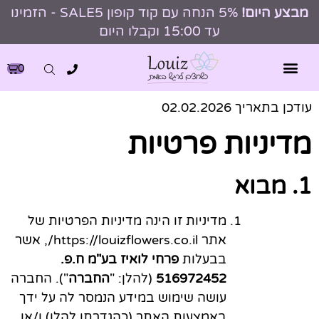
מבצע היום!
5% הנחה עם קוד קופון SALE5 - הזמינו
עד 15:00 וקבלו היום
0
עודכן בתאריך 02.02.2026
מדיניות פרטיות
1. מבוא
מדיניות זו הינה מדיניות הפרטיות של
אתר https://louizflowers.co.il/,
אשר
בבעלות
פרחי לואיז בע"מ ח.פ.
516972452
(להלן: "
החברה
"). החברה
עושה שימוש במידע הנמסר לה על ידך
באמצעות האתר (כהגדרתו להלן) ו/או