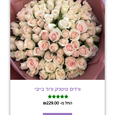
ורדים טיטניק ורוד בייבי
דורג
החל מ-
229.00
₪
5.00
מתוך 5