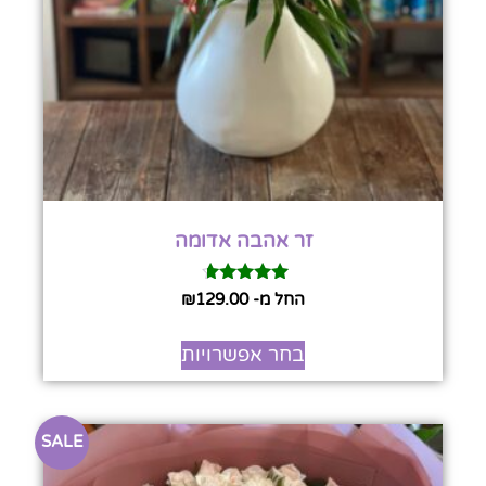
זר אהבה אדומה
דורג
החל מ-
129.00
₪
4.50
מתוך 5
בחר אפשרויות
SALE