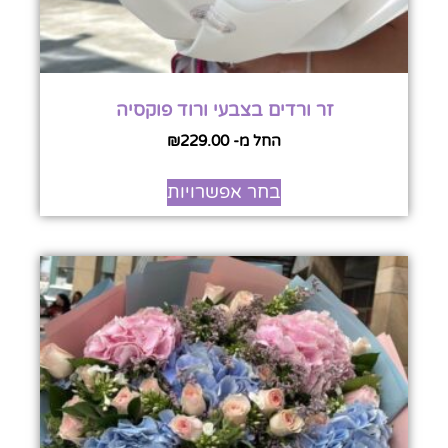
זר ורדים בצבעי ורוד פוקסיה
החל מ-
229.00
₪
בחר אפשרויות