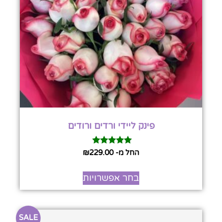
פינק ליידי ורדים ורודים
דורג
החל מ-
229.00
₪
5.00
מתוך 5
בחר אפשרויות
SALE