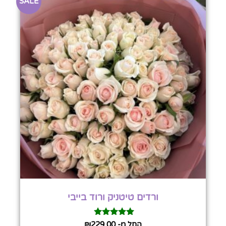
SALE
ורדים טיטניק ורוד בייבי
דורג
החל מ-
229.00
₪