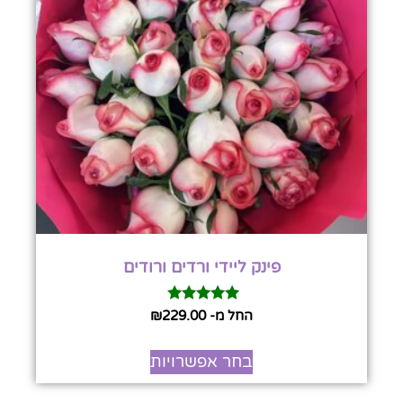
פינק ליידי ורדים ורודים
דורג
החל מ-
229.00
₪
5.00
מתוך 5
בחר אפשרויות