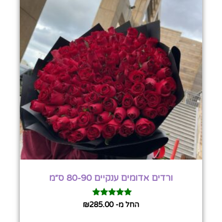
ורדים אדומים ענקיים 80-90 ס״מ
דורג
החל מ-
285.00
₪
5.00
מתוך 5