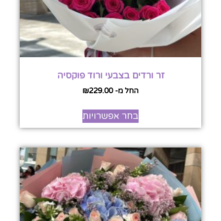
זר ורדים בצבעי ורוד פוקסיה
החל מ-
229.00
₪
בחר אפשרויות