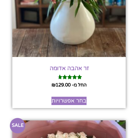
זר אהבה אדומה
דורג
החל מ-
129.00
₪
4.50
מתוך 5
בחר אפשרויות
SALE