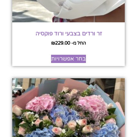
זר ורדים בצבעי ורוד פוקסיה
החל מ-
229.00
₪
בחר אפשרויות