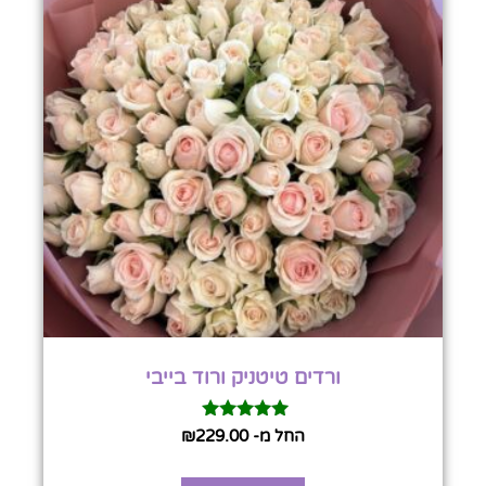
ורדים טיטניק ורוד בייבי
דורג
החל מ-
229.00
₪
5.00
מתוך 5