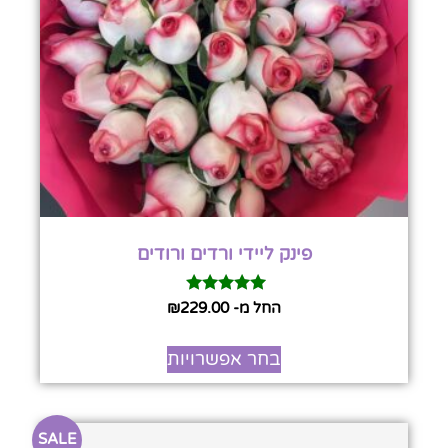
פינק ליידי ורדים ורודים
דורג
החל מ-
229.00
₪
5.00
מתוך 5
בחר אפשרויות
SALE