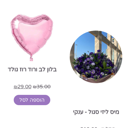
בלון לב ורוד רוז גולד
29.00
35.00
₪
₪
הוספה לסל
מיס ליזי סגול - ענקי