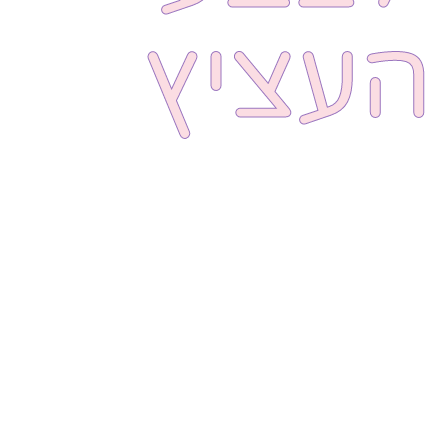
העציץ