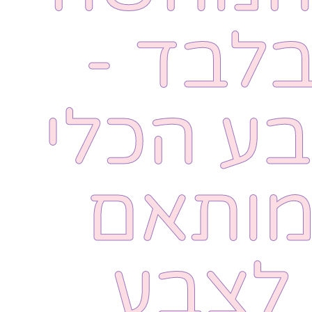
לבד -
ע הכלי
ותאם
לצבע