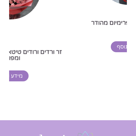
זר ורדים ורודים טיטאניק – פרימיום ענקי
ומפואר
מידע נוסף