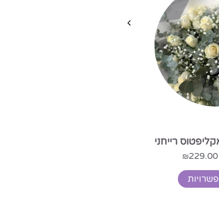
מנוי פרחים שבועי
החל מ-
499.00
₪
בשילוב ורוד ותכלת
בחר אפשרויות
289
₪
ה לסל