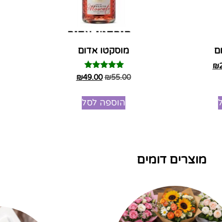
ם
מוסקטו אדום
₪
דורג
₪
49.00
₪
55.00
5.00
מתוך 5
הוספה לסל
מוצרים דומים