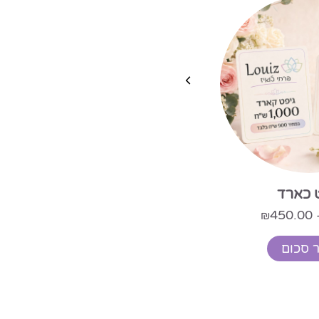
 כארד
450.00
₪
מארז פרחי העונה בשילוב ור
 סכום
289.00
₪
הוספה לסל