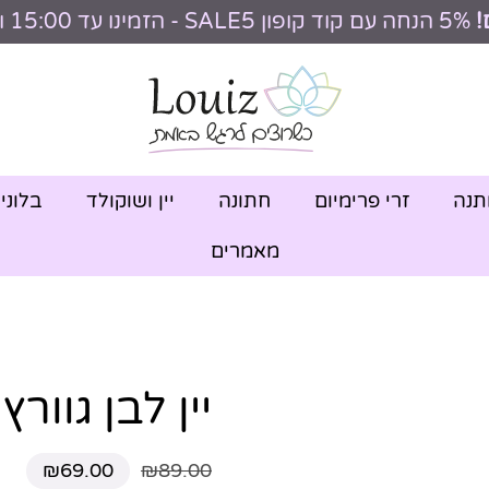
!
5% הנחה עם קוד קופון SALE5 - הזמינו עד 15:00 וקבלו היום
תנה
זרי פרימיום
חתונה
יין ושוקולד
בלוני
מאמרים
יין לבן גוורץ
₪
69.00
₪
89.00