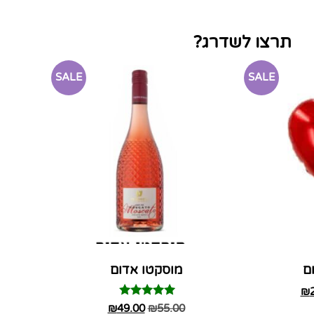
תרצו לשדרג?
SALE
SALE
ם
מוסקטו אדום
₪
דורג
₪
49.00
₪
55.00