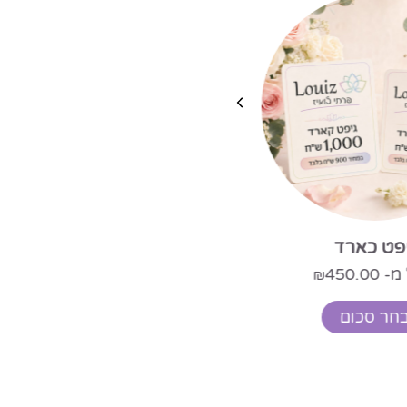
 כארד
וואזה גבוהה בעיצוב ווי
79.00
450.00
₪
₪
 סכום
מידע נוסף