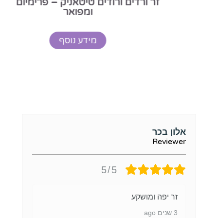
זר ורדים ורודים טיטאניק – פרימיום ענקי
ומפואר
מידע נוסף
אלון בכר
Reviewer
5/5
זר יפה ומושקע
3 שנים ago